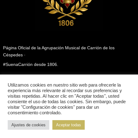
Página Oficial de la Agrupación Musical de Carrión de los
Céspedes ·
#SuenaCarrión desde 1806.
C/ Pio XII, s.n. Carrión de los Céspedes (Sevilla)
Utilizamos cookies en nuestro sitio web para ofrecerle la
experiencia más relevante al recordar sus preferencias y
bandadecarriondeloscespedes@gmail.com
visitas repetidas. Al hacer clic en "Aceptar todas", usted
consiente el uso de todas las cookies. Sin embargo, puede
630609533
visitar "Configuración de cookies" para dar un
consentimiento controlado.
© 2026
Banda de Música de Carrión de los Céspedes
Ajustes de cookies
Aceptar todas
Privacidad
Política de cookies
Contacto